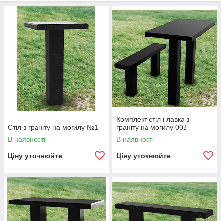
Низьке вологопоглинання — приблизно 0,2%.
Стійкість до морозів і перепадів температур.
Не вимагають фарбування та регулярного
обслуговування.
Зберігають колір і поліровану поверхню
десятиліттями.
Гармонійно поєднуються з пам'ятниками, цоколями,
плиткою.
Стандартні розміри столів і лавок
Стільниці
Комплект стіл і лавка з
Стіл з граніту на могилу №1
граніту на могилу 002
Круглі — діаметр 50 см.
В наявності
В наявності
Квадратні — 50×50 см.
Ціну уточнюйте
Ціну уточнюйте
Прямокутні — 100×50 см.
Товщина граніту — 5 см.
Ніжки
Переріз: 10×10 см, 12×12 см, 15×15 см.
Висота для столів — 80 см.