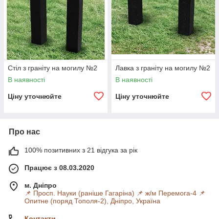
Висота для лавок — 40 см.
Можливі прямі та фігурні варіанти виконання.
Сидіння лавки
Довжина — 100 см.
Ширина — 20 см.
Стіл з граніту на могилу №2
Лавка з граніту на могилу №2
Товщина — 5 см.
В наявності
В наявності
Виготовлення під замовлення
Ціну уточнюйте
Ціну уточнюйте
Можливе виготовлення за індивідуальними розмірами.
Підбираються форма, тип обробки крайок, колір граніту та
конструктивні елементи відповідно до оформлення
меморіального комплексу.
Про нас
Надійний монтаж
100% позитивних з 21 відгука за рік
Для встановлення застосовується армування й додаткова
Працює з 08.03.2020
фіксація спеціальними сумішшю. Такий спосіб кріплення
забезпечує стійкість конструкції та неабияк ускладнює
м. Дніпро
демонтаж виробів.
📌 Просп. Науки (раніше Гагаріна) 📌 ж/м Перемога-4 📌
Опитне (поряд Тополя-2), Дніпро, Україна
Контакти