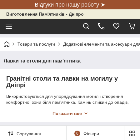
Відгуки про нашу роботу ➤
Виготовлення Пам'ятників - Дніпро
Товари та послуги
Додаткові елементи та аксесуари для
Лавки та столи для пам'ятника
Гранітні столи та лавки на могилу у
Дніпрі
Використовуються для упорядкування могил і створення
комфортної зони біля пам'ятника. Камінь стійкий до опадів,
морозів, сонячного впливу та зберігає первинний зовнішній
Показати все
вигляд упродовж багатьох років.
Переваги виробів із граніту
Сортування
0
Фільтри
Висока міцність і зносостійкість.