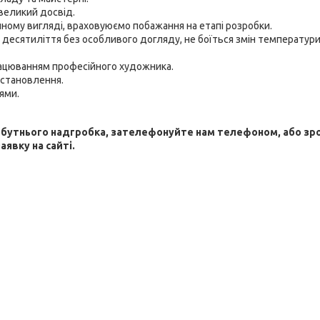
великий досвід.
ому вигляді, враховуюємо побажання на етапі розробки.
 десятиліття без особливого догляду, не боїться змін температури
рацюванням професійного художника.
встановлення.
ями.
йбутнього надгробка, зателефонуйте нам телефоном, або зр
аявку на сайті.