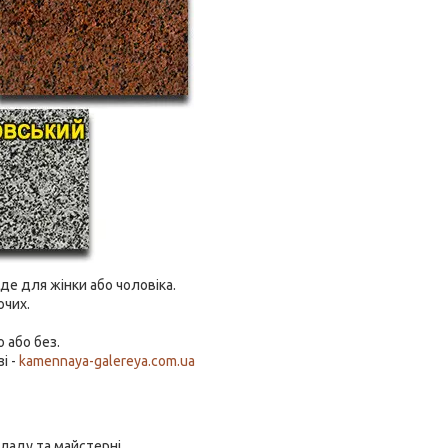
де для жінки або чоловіка.
ючих.
 або без.
і -
kamennaya-galereya.com.ua
ладу та майстерні.