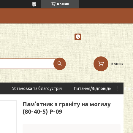
Кошик
Кошик
Установка та благоустрій
Питання/Відповідь
Відг
Пам'ятник з граніту на могилу
(80-40-5) Р-09