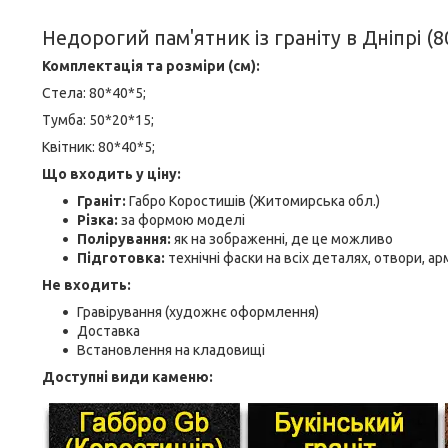
Недорогий пам'ятник із граніту в Дніпрі (8
Комплектація та розміри (см):
Стела: 80*40*5;
Тумба: 50*20*15;
Квітник: 80*40*5;
Що входить у ціну:
Граніт:
Габро Коростишів (Житомирська обл.)
Різка:
за формою моделі
Полірування:
як на зображенні, де це можливо
Підготовка:
технічні фаски на всіх деталях, отвори, а
Не входить:
Гравірування (художнє оформлення)
Доставка
Встановлення на кладовищі
Доступні види каменю: