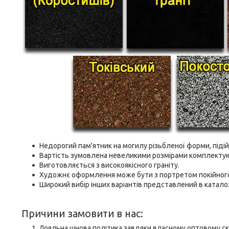
Недорогий пам'ятник на могилу різьбленої форми, підій
Вартість зумовлена невеликими розмірами комплекту
Виготовляється з високоякісного граніту.
Художнє оформлення може бути з портретом покійного
Широкий вибір інших варіантів представлений в каталоз
Причини замовити в нас:
Лояльна цінова політика завдяки власному оптовому ск