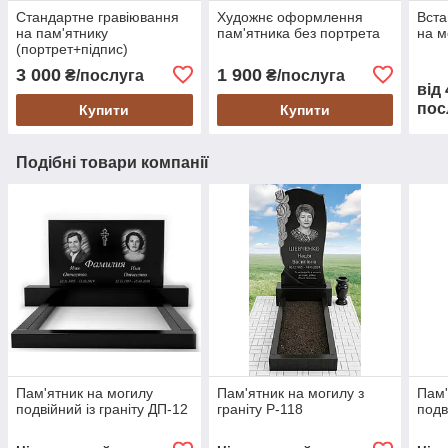
Стандартне гравіювання
Художнє оформлення
Вста
на пам'ятнику
пам'ятника без портрета
на м
(портрет+підпис)
3 000
1 900
₴/послуга
₴/послуга
від
пос
Купити
Купити
Подібні товари компанії
Пам'ятник на могилу
Пам'ятник на могилу з
Пам'
подвійний із граніту ДП-12
граніту Р-118
подв