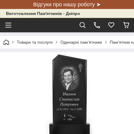
Відгуки про нашу роботу ➤
Виготовлення Пам'ятників - Дніпро
Товари та послуги
Одинарні пам’ятники
Пам'ятник на