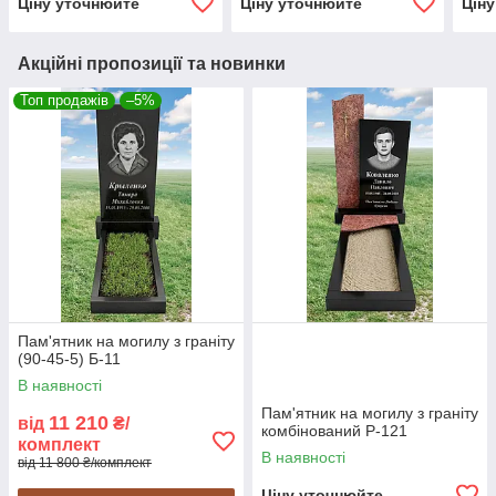
Ціну уточнюйте
Ціну уточнюйте
Цін
Акційні пропозиції та новинки
Топ продажів
–5%
Пам'ятник на могилу з граніту
(90-45-5) Б-11
В наявності
Пам'ятник на могилу з граніту
11 210
від
₴/
комбінований Р-121
комплект
В наявності
від 11 800 ₴/комплект
Ціну уточнюйте