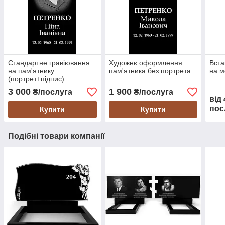
Стандартне гравіювання
Художнє оформлення
Вста
на пам'ятнику
пам'ятника без портрета
на м
(портрет+підпис)
3 000
1 900
₴/послуга
₴/послуга
від
пос
Купити
Купити
Подібні товари компанії