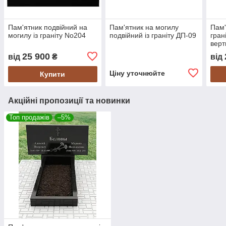
Пам'ятник подвійний на
Пам'ятник на могилу
Пам'
могилу із граніту No204
подвійний із граніту ДП-09
гран
верт
25 900
від
₴
від
Ціну уточнюйте
Купити
Акційні пропозиції та новинки
Топ продажів
–5%