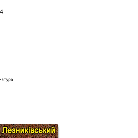
64
рматура