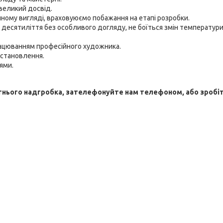
великий досвід.
ому вигляді, враховуюємо побажання на етапі розробки.
 десятиліття без особливого догляду, не боїться змін температури
рацюванням професійного художника.
встановлення.
ями.
тнього надгробка, зателефонуйте нам телефоном, або зробі