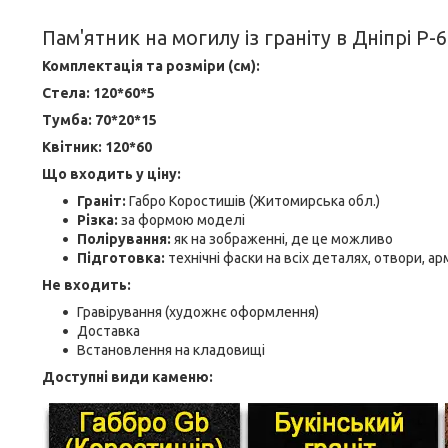
Пам'ятник на могилу із граніту в Дніпрі Р-
Комплектація та розміри (см):
Стела: 120*60*5
Тумба: 70*20*15
Квітник: 120*60
Що входить у ціну:
Граніт:
Габро Коростишів (Житомирська обл.)
Різка:
за формою моделі
Полірування:
як на зображенні, де це можливо
Підготовка:
технічні фаски на всіх деталях, отвори, а
Не входить:
Гравірування (художнє оформлення)
Доставка
Встановлення на кладовищі
Доступні види каменю: