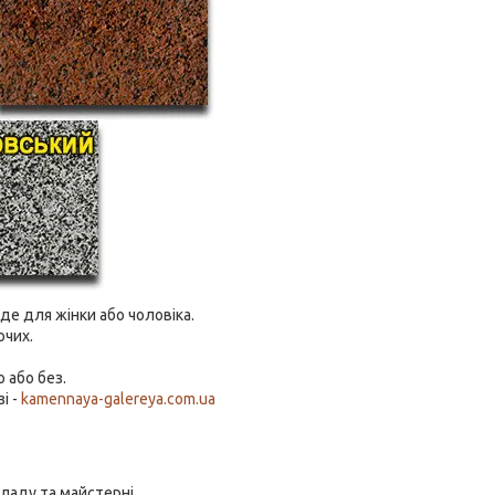
де для жінки або чоловіка.
ючих.
 або без.
і -
kamennaya-galereya.com.ua
ладу та майстерні.