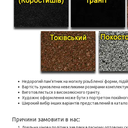
Недорогий пам'ятник на могилу різьбленої форми, підій
Вартість зумовлена невеликими розмірами комплекту
Виготовляється з високоякісного граніту.
Художнє оформлення може бути з портретом покійного
Широкий вибір інших варіантів представлений в каталоз
Причини замовити в нас:
Лояльна цінова політика завдяки власному оптовому ск