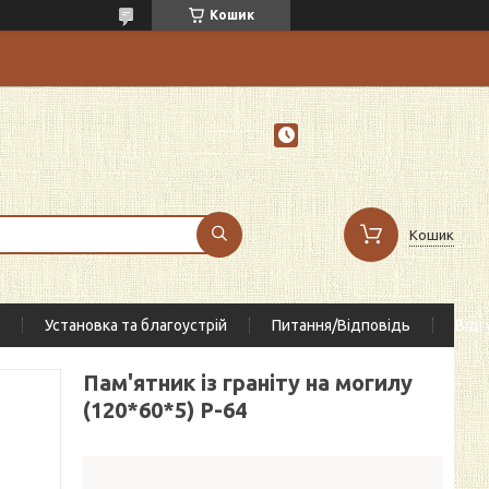
Кошик
Кошик
Установка та благоустрій
Питання/Відповідь
Відг
Пам'ятник із граніту на могилу
(120*60*5) Р-64