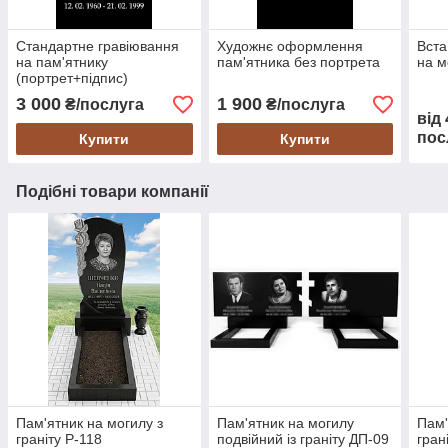
Стандартне гравіювання
Художнє оформлення
Вста
на пам'ятнику
пам'ятника без портрета
на м
(портрет+підпис)
3 000
1 900
₴/послуга
₴/послуга
від
пос
Купити
Купити
Подібні товари компанії
Пам'ятник на могилу з
Пам'ятник на могилу
Пам'
граніту Р-118
подвійний із граніту ДП-09
гран