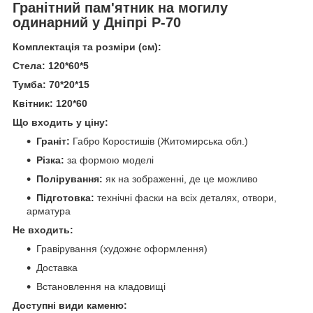
Гранітний пам'ятник на могилу
одинарний у Дніпрі Р-70
Комплектація та розміри (см):
Стела: 120*60*5
Тумба: 70*20*15
Квітник: 120*60
Що входить у ціну:
Граніт:
Габро Коростишів (Житомирська обл.)
Різка:
за формою моделі
Полірування:
як на зображенні, де це можливо
Підготовка:
технічні фаски на всіх деталях, отвори,
арматура
Не входить:
Гравірування (художнє оформлення)
Доставка
Встановлення на кладовищі
Доступні види каменю: