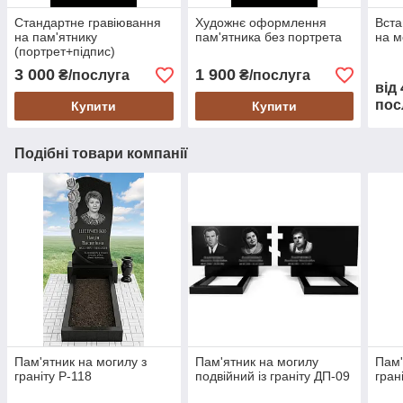
Стандартне гравіювання
Художнє оформлення
Вста
на пам'ятнику
пам'ятника без портрета
на м
(портрет+підпис)
3 000
1 900
₴/послуга
₴/послуга
від
пос
Купити
Купити
Подібні товари компанії
Пам'ятник на могилу з
Пам'ятник на могилу
Пам'
граніту Р-118
подвійний із граніту ДП-09
гран