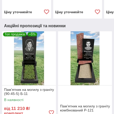
Ціну уточнюйте
Ціну уточнюйте
Цін
Акційні пропозиції та новинки
Топ продажів
–5%
Пам'ятник на могилу з граніту
(90-45-5) Б-11
В наявності
Пам'ятник на могилу з граніту
11 210
від
₴/
комбінований Р-121
комплект