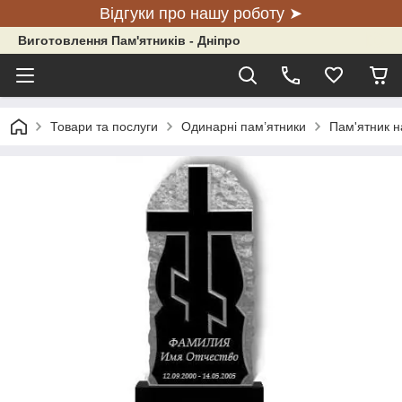
Відгуки про нашу роботу ➤
Виготовлення Пам'ятників - Дніпро
Товари та послуги
Одинарні пам’ятники
Пам'ятник на