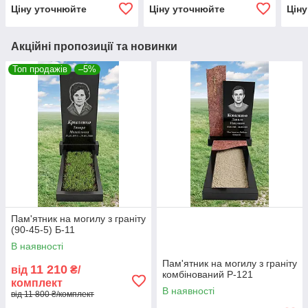
Ціну уточнюйте
Ціну уточнюйте
Цін
Акційні пропозиції та новинки
Топ продажів
–5%
Пам'ятник на могилу з граніту
(90-45-5) Б-11
В наявності
Пам'ятник на могилу з граніту
11 210
від
₴/
комбінований Р-121
комплект
В наявності
від 11 800 ₴/комплект