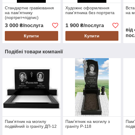
Стандартне гравіювання
Художнє оформлення
Вста
на пам'ятнику
пам'ятника без портрета
на м
(портрет+підпис)
3 000
1 900
₴/послуга
₴/послуга
від
пос
Купити
Купити
Подібні товари компанії
Пам'ятник на могилу
Пам'ятник на могилу з
Пам'
подвійний із граніту ДП-12
граніту Р-118
подв