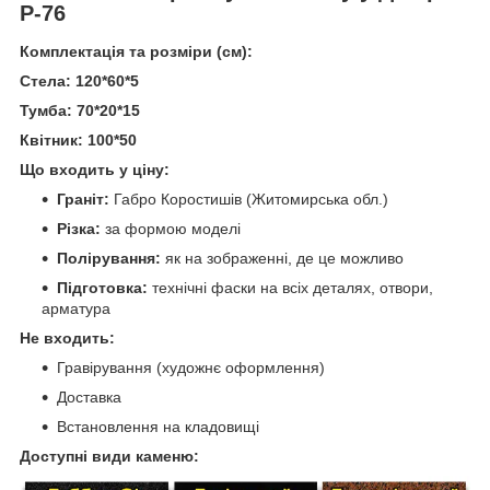
Р-76
Комплектація та розміри (см):
Стела: 120*60*5
Тумба: 70*20*15
Квітник: 100*50
Що входить у ціну:
Граніт:
Габро Коростишів (Житомирська обл.)
Різка:
за формою моделі
Полірування:
як на зображенні, де це можливо
Підготовка:
технічні фаски на всіх деталях, отвори,
арматура
Не входить:
Гравірування (художнє оформлення)
Доставка
Встановлення на кладовищі
Доступні види каменю: