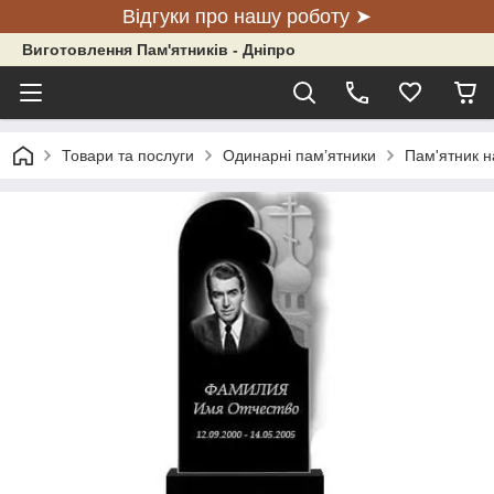
Відгуки про нашу роботу ➤
Виготовлення Пам'ятників - Дніпро
Товари та послуги
Одинарні пам’ятники
Пам'ятник на