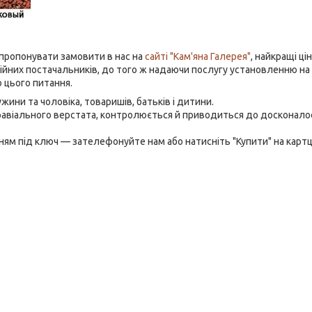
апропонувати замовити в нас на
сайті "Кам'яна Галерея"
, найкращі ці
дійних постачальників, до того ж надаючи послугу установленню на
о цього питання.
ини та чоловіка, товаришів, батьків і дитини.
гравіального верстата, контролюється й приводиться до досконало
ням під ключ — зателефонуйте нам або натисніть "Купити" на картц