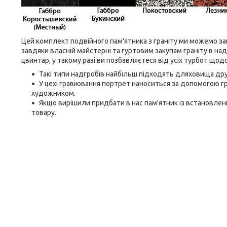
Цей комплект подвійного пам'ятника з граніту ми можемо з
завдяки власній майстерні та гуртовим закупам граніту в на
цвинтар, у такому разі ви позбавляєтеся від усіх турбот щод
Такі типи надгробів найбільш підходять дляховища друж
У цехі гравіювання портрет наноситься за допомогою 
художником.
Якщо вирішили придбати в нас пам'ятник із встановлен
товару.