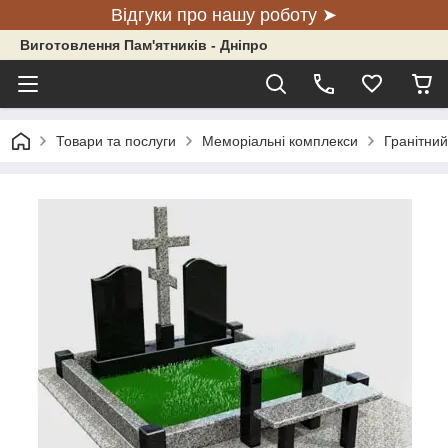
Відгуки про нашу роботу ➤
Виготовлення Пам'ятників - Дніпро
Товари та послуги
Меморіальні комплекси
Гранітний