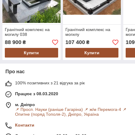
Гранітний комплекс на
Гранітний комплекс на
Гран
могилу 038
могилу
моги
88 900
107 400
109
₴
₴
Купити
Купити
Про нас
100% позитивних з 21 відгука за рік
Працює з 08.03.2020
м. Дніпро
📌 Просп. Науки (раніше Гагаріна) 📌 ж/м Перемога-4 📌
Опитне (поряд Тополя-2), Дніпро, Україна
Контакти