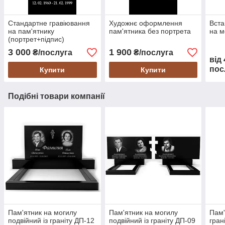
Стандартне гравіювання
Художнє оформлення
Вста
на пам'ятнику
пам'ятника без портрета
на м
(портрет+підпис)
3 000
1 900
₴/послуга
₴/послуга
від
пос
Купити
Купити
Подібні товари компанії
Пам'ятник на могилу
Пам'ятник на могилу
Пам'
подвійний із граніту ДП-12
подвійний із граніту ДП-09
гран