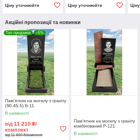
Ціну уточнюйте
Ціну уточнюйте
Цін
Акційні пропозиції та новинки
Топ продажів
–5%
Пам'ятник на могилу з граніту
(90-45-5) Б-11
В наявності
Пам'ятник на могилу з граніту
11 210
від
₴/
комбінований Р-121
комплект
В наявності
від 11 800 ₴/комплект