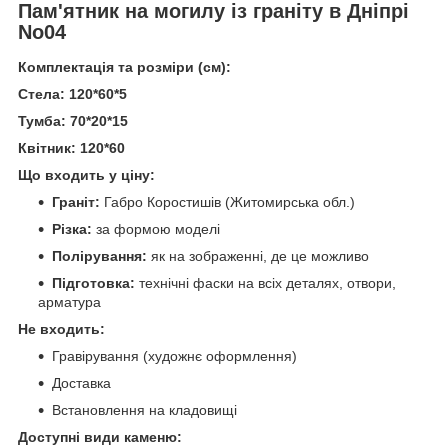
Пам'ятник на могилу із граніту в Дніпрі
No04
Комплектація та розміри (см):
Стела: 120*60*5
Тумба: 70*20*15
Квітник: 120*60
Що входить у ціну:
Граніт:
Габро Коростишів (Житомирська обл.)
Різка:
за формою моделі
Полірування:
як на зображенні, де це можливо
Підготовка:
технічні фаски на всіх деталях, отвори,
арматура
Не входить:
Гравірування (художнє оформлення)
Доставка
Встановлення на кладовищі
Доступні види каменю: