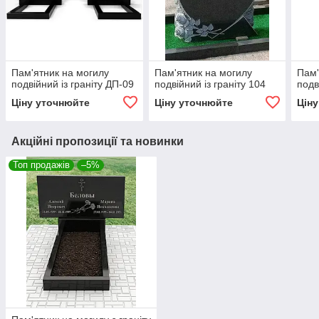
Пам'ятник на могилу
Пам'ятник на могилу
Пам'
подвійний із граніту ДП-09
подвійний із граніту 104
подв
Ціну уточнюйте
Ціну уточнюйте
Цін
Акційні пропозиції та новинки
Топ продажів
–5%