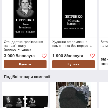
Стандартне гравіювання
Художнє оформлення
Вста
на пам'ятнику
пам'ятника без портрета
на м
(портрет+підпис)
3 000
1 900
₴/послуга
₴/послуга
від
пос
Купити
Купити
Подібні товари компанії