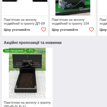
Пам'ятник на могилу
Пам'ятник на могилу
Пам'
подвійний із граніту ДП-09
подвійний із граніту 104
подв
Ціну уточнюйте
Ціну уточнюйте
Цін
Акційні пропозиції та новинки
Топ продажів
–5%
Пам'ятник на могилу з граніту
(90-45-5) Б-11