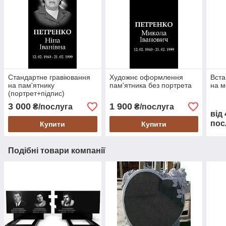
Стандартне гравіювання
Художнє оформлення
Вста
на пам'ятнику
пам'ятника без портрета
на м
(портрет+підпис)
3 000
1 900
₴/послуга
₴/послуга
від
пос
Купити
Купити
Подібні товари компанії