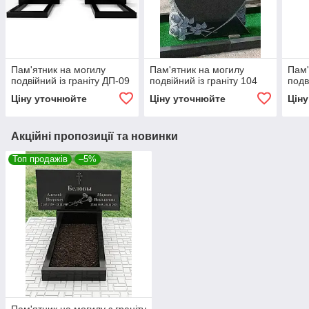
Пам'ятник на могилу
Пам'ятник на могилу
Пам'
подвійний із граніту ДП-09
подвійний із граніту 104
подв
Ціну уточнюйте
Ціну уточнюйте
Цін
Акційні пропозиції та новинки
Топ продажів
–5%
Пам'ятник на могилу з граніту