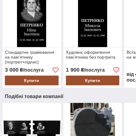
Стандартне гравіювання
Художнє оформлення
Вста
на пам'ятнику
пам'ятника без портрета
на м
(портрет+підпис)
3 000
1 900
₴/послуга
₴/послуга
від
пос
Купити
Купити
Подібні товари компанії