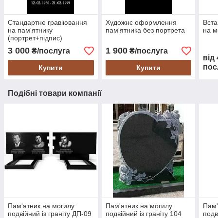
Стандартне гравіювання
Художнє оформлення
Вста
на пам'ятнику
пам'ятника без портрета
на м
(портрет+підпис)
3 000
1 900
₴/послуга
₴/послуга
від
пос
Купити
Купити
Подібні товари компанії
Пам'ятник на могилу
Пам'ятник на могилу
Пам'
подвійний із граніту ДП-09
подвійний із граніту 104
подв