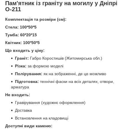
Пам'ятник із граніту на могилу у Дніпрі
О-211
Комплектація та розміри (см):
Стела: 100*50*5
Тумба: 60*20*15
Квітник: 100*50*5
Що входить у ціну:
Граніт:
Габро Коростишів (Житомирська обл.)
Різка:
за формою моделі
Полірування:
як на зображенні, де це можливо
Підготовка:
технічні фаски на всіх деталях, отвори,
арматура
Не входить:
Гравірування (художнє оформлення)
Доставка
Встановлення на кладовищі
Доступні види каменю: