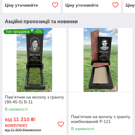
Ціну уточнюйте
Ціну уточнюйте
Цін
Акційні пропозиції та новинки
Топ продажів
–5%
Пам'ятник на могилу з граніту
(90-45-5) Б-11
В наявності
Пам'ятник на могилу з граніту
11 210
від
₴/
комбінований Р-121
комплект
В наявності
від 11 800 ₴/комплект