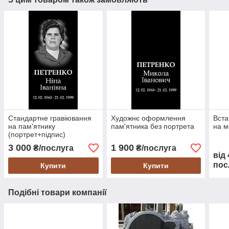
Стандартне гравіювання
Художнє оформлення
Вста
на пам'ятнику
пам'ятника без портрета
на м
(портрет+підпис)
3 000
1 900
₴/послуга
₴/послуга
від
пос
Купити
Купити
Подібні товари компанії