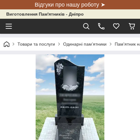
Відгуки про нашу роботу ➤
Виготовлення Пам'ятників - Дніпро
Товари та послуги
Одинарні пам’ятники
Пам'ятник на