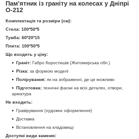
Пам'ятник із граніту на колесах у Дніпрі
О-212
Комплектація та розміри (см):
Стела: 100*50*5
Тумба: 60*20*15
Плита: 100*50*5
Що входить у ціну:
Граніт:
Габро Коростишів (Житомирська обл.)
Різка:
за формою моделі
Полірування:
як на зображенні, де це можливо
Підготовка:
технічні фаски на всіх деталях, отвори,
арматура
Не входить:
Гравірування (художнє оформлення)
Доставка
Встановлення на кладовищі
Доступні види каменю: