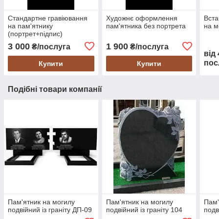
Стандартне гравіювання
Художнє оформлення
Вста
на пам'ятнику
пам'ятника без портрета
на м
(портрет+підпис)
3 000
1 900
₴/послуга
₴/послуга
від
пос
Купити
Купити
Подібні товари компанії
Пам'ятник на могилу
Пам'ятник на могилу
Пам'
подвійний із граніту ДП-09
подвійний із граніту 104
подв