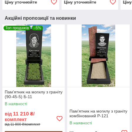
Ціну уточнюйте
Ціну уточнюйте
Цін
Акційні пропозиції та новинки
Топ продажів
–5%
Пам'ятник на могилу з граніту
(90-45-5) Б-11
В наявності
Пам'ятник на могилу з граніту
11 210
від
₴/
комбінований Р-121
комплект
В наявності
від 11 800 ₴/комплект