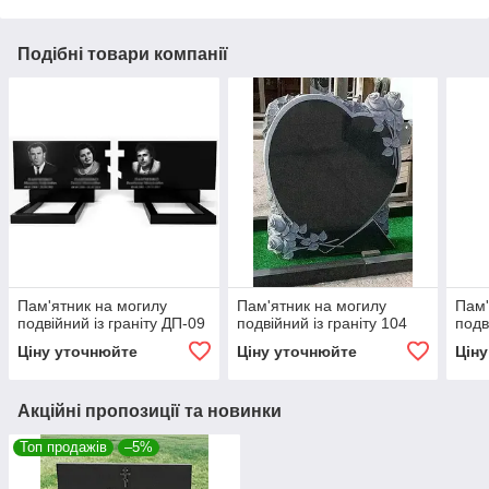
Подібні товари компанії
Пам'ятник на могилу
Пам'ятник на могилу
Пам'
подвійний із граніту ДП-09
подвійний із граніту 104
подв
Ціну уточнюйте
Ціну уточнюйте
Цін
Акційні пропозиції та новинки
Топ продажів
–5%