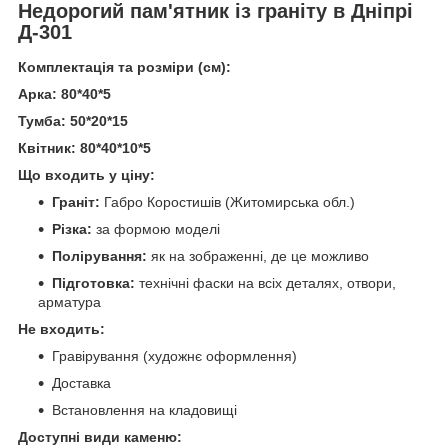
Недорогий пам'ятник із граніту в Дніпрі
Д-301
Комплектація та розміри (см):
Арка: 80*40*5
Тумба: 50*20*15
Квітник: 80*40*10*5
Що входить у ціну:
Граніт:
Габро Коростишів (Житомирська обл.)
Різка:
за формою моделі
Полірування:
як на зображенні, де це можливо
Підготовка:
технічні фаски на всіх деталях, отвори,
арматура
Не входить:
Гравірування (художнє оформлення)
Доставка
Встановлення на кладовищі
Доступні види каменю: