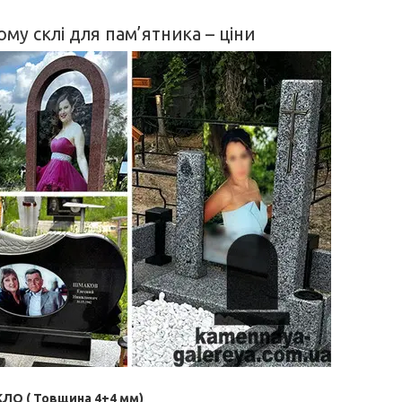
му склі для пам’ятника – ціни
О ( Товщина 4+4 мм)