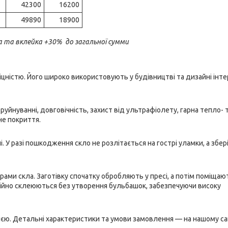
42300
16200
49890
18900
зка та вклейка +30% до загальної сумми
ністю. Його широко використовують у будівництві та дизайні інтер
уйнуванні, довговічність, захист від ультрафіолету, гарна тепло- 
не покриття.
. У разі пошкодження скло не розлітається на гострі уламки, а збер
ами скла. Заготівку спочатку обробляють у пресі, а потім поміщаю
адійно склеюються без утворення бульбашок, забезпечуючи високу
єю. Детальні характеристики та умови замовлення — на нашому са