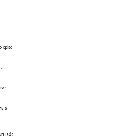
'єрів:
та
ігає
ть в
йті або