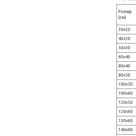
Розмір
(см)
30х20
40х30
50х30
60х40
80х40
80х50
100х50
100х60
120х50
120х60
130х60
140х60