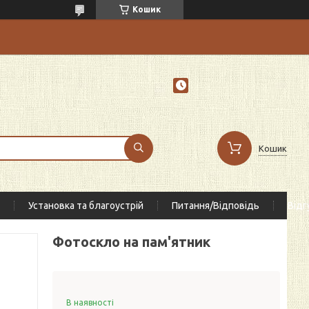
Кошик
Кошик
Установка та благоустрій
Питання/Відповідь
Відг
Фотоскло на пам'ятник
В наявності