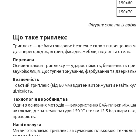
150х60
150х70
Фігурне скло та їх врі
Що таке триплекс
Триплекс — це багатошарове безпечне скло з підвищеною міц
для перегородок, вітрин, фасадів, меблів, підлог та стель.
Переваги
Основні плюси триплексу — ударостійкість, безпечність при р
звукоізоляція. Доступне тонування, фарбування та дзеркаль
Безпечність
Товстий триплекс (від 60 мм) здатен витримувати навіть кулі
цілісність.
Технологія виробництва
Один з основних методів — використання EVA-плівки між шар
автоклав, де за температури 150 °C і тиску 12,5 бар шари н
прозорість.
Наші послуги
Ми виготовляємо триплекс за сучасною плівковою технологі