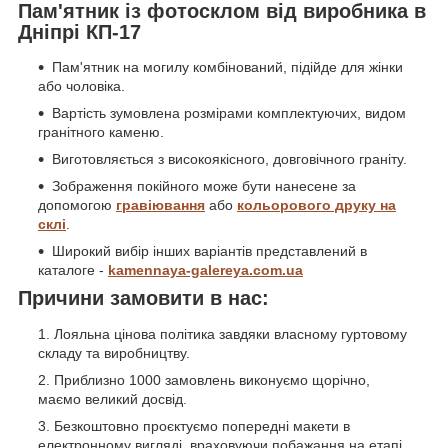
Пам'ятник із фотосклом від виробника в
Дніпрі КП-17
Пам'ятник на могилу комбінований, підійде для жінки
або чоловіка.
Вартість зумовлена розмірами комплектуючих, видом
гранітного каменю.
Виготовляється з високоякісного, довговічного граніту.
Зображення покійного може бути нанесене за
допомогою
гравіювання
або
кольорового друку на
склі
.
Широкий вибір інших варіантів представлений в
каталоге -
kamennaya-galereya.com.ua
Причини замовити в нас:
Лояльна цінова політика завдяки власному гуртовому
складу та виробництву.
Приблизно 1000 замовлень виконуємо щорічно,
маємо великий досвід.
Безкоштовно проєктуємо попередні макети в
електронному вигляді, враховуючи побажання на етапі