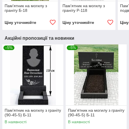
Пам'ятник на могилу з
Пам'ятник на могилу з
Пам'
граніту Б-18
граніту Р-118
подв
Ціну уточнюйте
Ціну уточнюйте
Цін
Акційні пропозиції та новинки
–5%
–5%
Пам'ятник на могилу з граніту
Пам'ятник на могилу з граніту
(90-45-5) Б-11
(90-45-5) Б-11
В наявності
В наявності