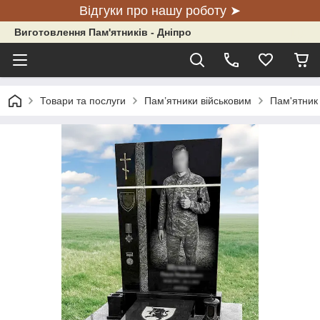
Відгуки про нашу роботу ➤
Виготовлення Пам'ятників - Дніпро
Товари та послуги
Пам’ятники військовим
Пам'ятник 