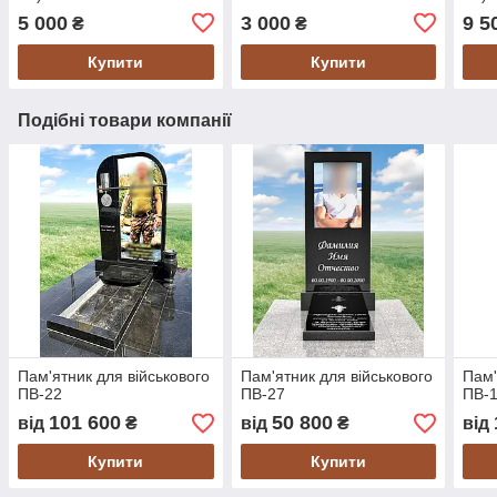
5 000
3 000
9 5
₴
₴
Купити
Купити
Подібні товари компанії
Пам'ятник для військового
Пам'ятник для військового
Пам'
ПВ-22
ПВ-27
ПВ-
101 600
50 800
від
₴
від
₴
від
Купити
Купити