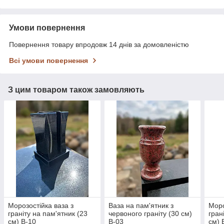
Умови повернення
Повернення товару впродовж 14 днів за домовленістю
Всі умови повернення
З цим товаром також замовляють
Морозостійка ваза з
Ваза на пам'ятник з
Моро
граніту на пам'ятник (23
червоного граніту (30 см)
гран
см) В-10
В-03
см) 