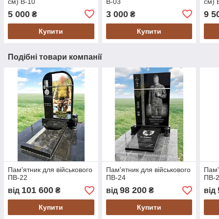
см) В-10
В-03
см) 
5 000
3 000
9 5
₴
₴
Купити
Купити
Подібні товари компанії
Пам'ятник для військового
Пам'ятник для військового
Пам'
ПВ-22
ПВ-24
ПВ-
101 600
98 200
від
₴
від
₴
від
Купити
Купити