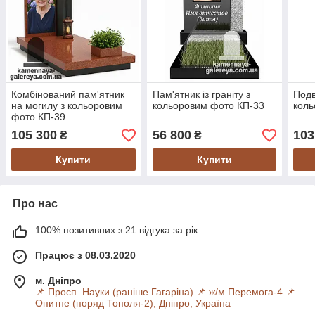
Комбінований пам'ятник
Пам'ятник із граніту з
Подв
на могилу з кольоровим
кольоровим фото КП-33
коль
фото КП-39
105 300
56 800
103
₴
₴
Купити
Купити
Про нас
100% позитивних з 21 відгука за рік
Працює з 08.03.2020
м. Дніпро
📌 Просп. Науки (раніше Гагаріна) 📌 ж/м Перемога-4 📌
Опитне (поряд Тополя-2), Дніпро, Україна