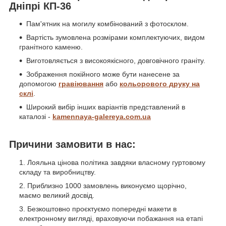
Дніпрі КП-36
Пам'ятник на могилу комбінований з фотосклом.
Вартість зумовлена розмірами комплектуючих, видом
гранітного каменю.
Виготовляється з високоякісного, довговічного граніту.
Зображення покійного може бути нанесене за
допомогою
гравіювання
або
кольорового друку на
склі
.
Широкий вибір інших варіантів представлений в
каталозі -
kamennaya-galereya.com.ua
Причини замовити в нас:
Лояльна цінова політика завдяки власному гуртовому
складу та виробництву.
Приблизно 1000 замовлень виконуємо щорічно,
маємо великий досвід.
Безкоштовно проєктуємо попередні макети в
електронному вигляді, враховуючи побажання на етапі