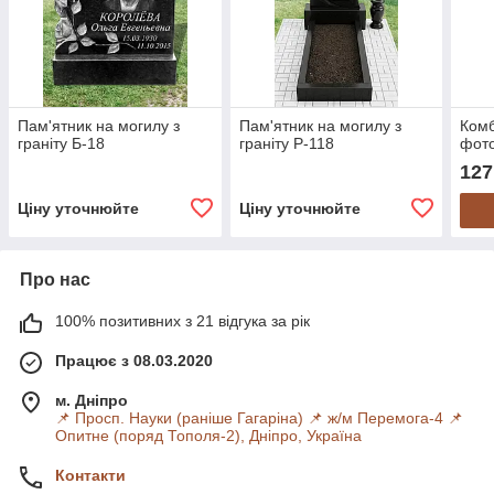
Пам'ятник на могилу з
Пам'ятник на могилу з
Комб
граніту Б-18
граніту Р-118
фот
127
Ціну уточнюйте
Ціну уточнюйте
Про нас
100% позитивних з 21 відгука за рік
Працює з 08.03.2020
м. Дніпро
📌 Просп. Науки (раніше Гагаріна) 📌 ж/м Перемога-4 📌
Опитне (поряд Тополя-2), Дніпро, Україна
Контакти