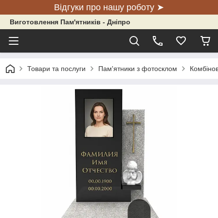
Відгуки про нашу роботу ➤
Виготовлення Пам'ятників - Дніпро
Товари та послуги
Пам'ятники з фотосклом
Комбіно