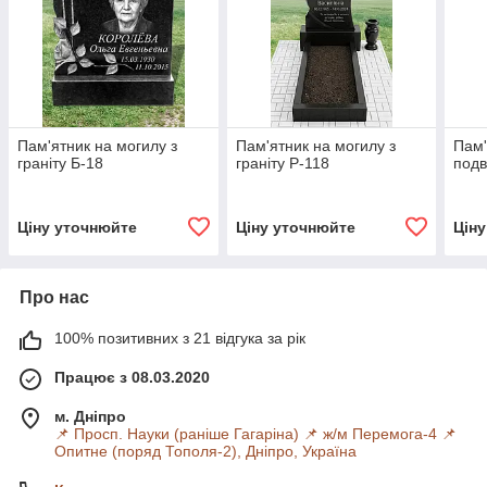
Пам'ятник на могилу з
Пам'ятник на могилу з
Пам'
граніту Б-18
граніту Р-118
подв
Ціну уточнюйте
Ціну уточнюйте
Цін
Про нас
100% позитивних з 21 відгука за рік
Працює з 08.03.2020
м. Дніпро
📌 Просп. Науки (раніше Гагаріна) 📌 ж/м Перемога-4 📌
Опитне (поряд Тополя-2), Дніпро, Україна