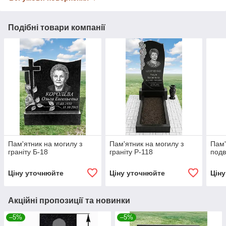
Подібні товари компанії
Пам'ятник на могилу з
Пам'ятник на могилу з
Пам'
граніту Б-18
граніту Р-118
подв
Ціну уточнюйте
Ціну уточнюйте
Цін
Акційні пропозиції та новинки
–5%
–5%