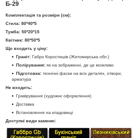
Б-29
Комплектація та розміри (см):
Стела: 80*40*5
Тумба: 50*20*15
Квітник: 80*50*5
Що входить у ціну:
Граніт:
Габро Коростишів (Житомирська обл.)
Полірування:
як на зображенні, де це можливо
Підготовка:
технічні фаски на всіх деталях, отвори,
арматура
Не входить:
Гравірування (художнє оформлення)
Доставка
Встановлення на кладовищі
Доступні види каменю: