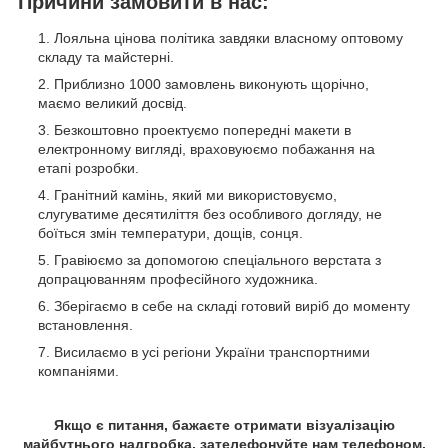
Причини замовити в нас:
Лояльна цінова політика завдяки власному оптовому
складу та майстерні.
Приблизно 1000 замовлень виконують щорічно,
маємо великий досвід.
Безкоштовно проектуємо попередні макети в
електронному вигляді, враховуюємо побажання на
етапі розробки.
Гранітний камінь, який ми використовуємо,
слугуватиме десятиліття без особливого догляду, не
боїться змін температури, дощів, сонця.
Гравіюємо за допомогою спеціального верстата з
допрацюванням професійного художника.
Зберігаємо в себе на складі готовий виріб до моменту
встановлення.
Висилаємо в усі регіони України транспортними
компаніями.
Якщо є питання, бажаєте отримати візуалізацію
майбутнього надгробка, зателефонуйте нам телефоном,